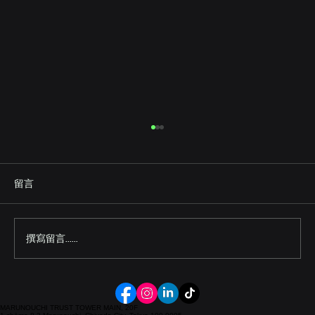
留言
SALES & CUSTOMER
撰寫留言......
MARUNOUCHI TRUST TOWER MAIN, 20F