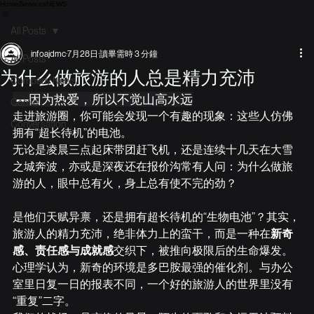
Home
Services
NEWS
All Posts
infoajdmc
7月28日
讀畢需時 3 分鐘
All Posts
为什么做旅游的人总是精力充沛
Company News
 ---因为热爱，所以不觉山高水远
Comic
走进旅游圈，你可能会发现一个有趣的现象：这些人仿佛
Conversation
拥有“超长待机”的电池。
无论是凌晨三点起床带团赶飞机，还是连续十几天在大雪
之城奔波，亦或是深夜还在报价沟常有人问：为什么做旅
游的人，眼中总有火，身上总有使不完的劲？
是他们天赋异禀，还是拥有超长待机的“生物电池”？其实，
旅游人的精力充沛，绝非体力上的蛮干，而是一种在
新奇
感、责任感与成就感
交织下，被推向极限后的生命爆发。
心理学认为，新奇的环境是多巴胺最强的催化剂。与办公
室里日复一日的报表不同，一个好的旅游人的世界里没有
“重复”二字。