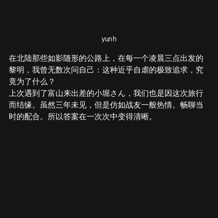
yun h
在北陆那些如影随形的公路上，在每一个凌晨三点出发的
黎明，我曾无数次问自己：这种近乎自虐的极致追求，究
竟为了什么？
上次遇到了富山来出差的小堀さん，我们也是因这次旅行
而结缘。虽然三年未见，但是仿如战友一般热情。畅聊当
时的配合。所以答案在一次次中变得清晰。