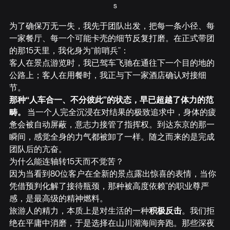
s
为了确保万无一失，我先于团队出发，把每一条小径、每
一家餐厅、每一个可能卡壳的细节反复打磨。在正式带团
的那15天里，我化身为“前哨兵”：
客人在景点游览时，我已驾车飞驰在通往下一个目的地的
公路上；客人在用餐时，我正与下一家酒店确认对接细
节。
那种“人车合一、不分彼此”的状态，早已超越了体力的范
畴。
 当一个人完全沉浸在对结果的极致追求中，身体的疲
惫会被自动屏蔽，意志力接管了指挥权。到达东京的那一
瞬间，感觉全身的力气都被卸了一样。随之而来的是完成
团队后的亢奋。
为什么能连轴转15天而不觉苦？
因为当看到80位客户在全新的景点露出惊喜的表情，当你
凭借预判化解了接待瓶颈，那种被高度依赖”的职业尊严
感，是最高级的精神燃料。
旅游人的精力，本质上是对生活的一种
积极反击
。我们拒
绝在平庸中消磨，于是选择在山川湖海间奔跑。那些深夜